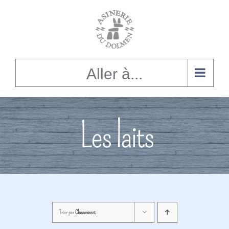
Alignement
du
contenu
Aller à...
Les laits
Trier par
Classement