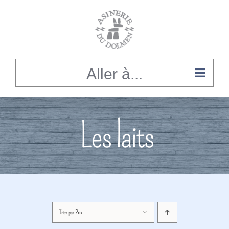
Alignement
du
contenu
Aller à...
Les laits
Trier par
Prix