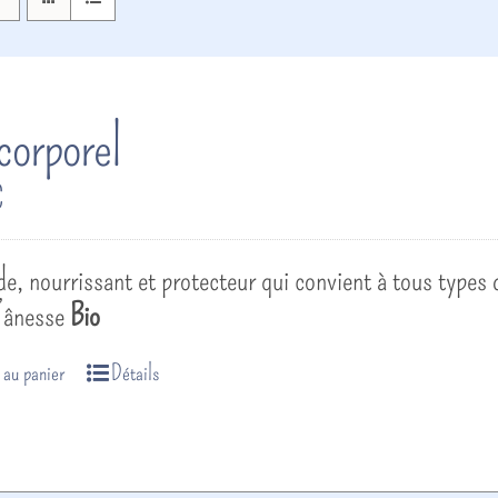
 corporel
€
ide, nourrissant et protecteur qui convient à tous types
d’ânesse
Bio
 au panier
Détails