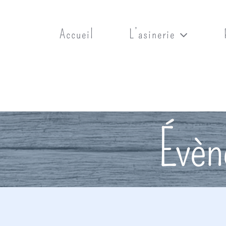
Alignement
du
Accueil
L’asinerie
contenu
Évèn