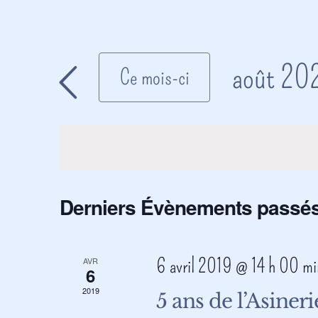
août 20
Ce mois-ci
Sélectio
une
date.
Derniers Évènements passé
6 avril 2019 @ 14 h 00 mi
AVR
6
2019
5 ans de l’Asineri