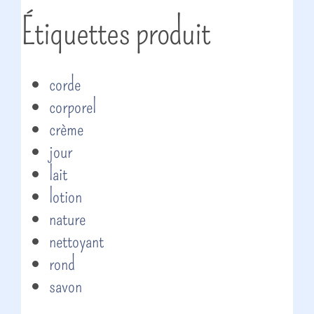
Étiquettes produit
corde
corporel
crème
jour
lait
lotion
nature
nettoyant
rond
savon