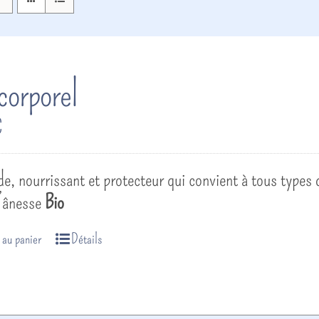
 corporel
€
ide, nourrissant et protecteur qui convient à tous types
d’ânesse
Bio
 au panier
Détails