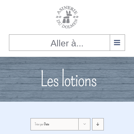
Alignement
du
contenu
Aller à...
Les lotions
Trier par
Date