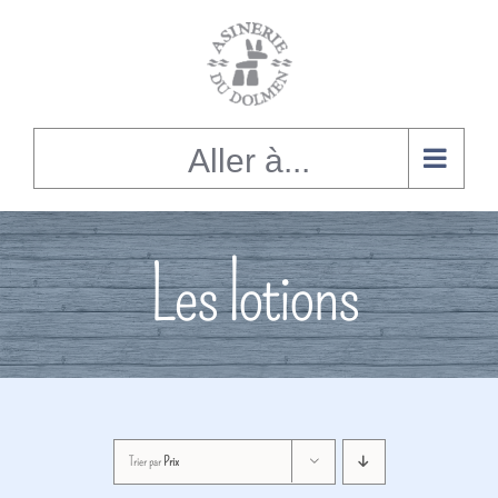
Alignement
du
contenu
Aller à...
Les lotions
Trier par
Prix