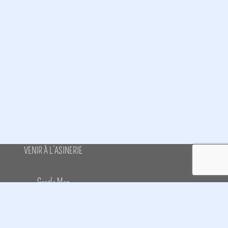
VENIR À L’ASINERIE
Google Map
GPS : 47.517985 - 0.708122