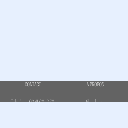
CONTACT
A PROPOS
Téléphone: 02 41 60 13 70
Plan du site
asineriedudolmen@gmail.com
Politique de confidentialité
Conditions générales de ventes