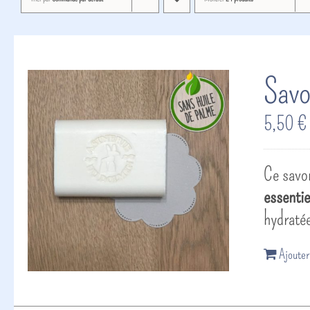
Savo
5,50
€
Ce savon
essentie
hydratée
Ajouter