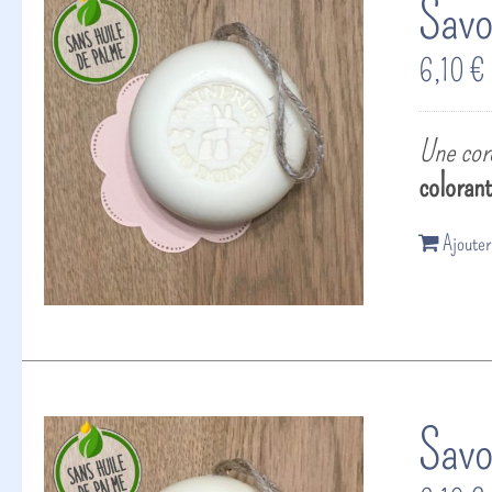
Savo
6,10
€
Une cord
coloran
Ajouter
Savo