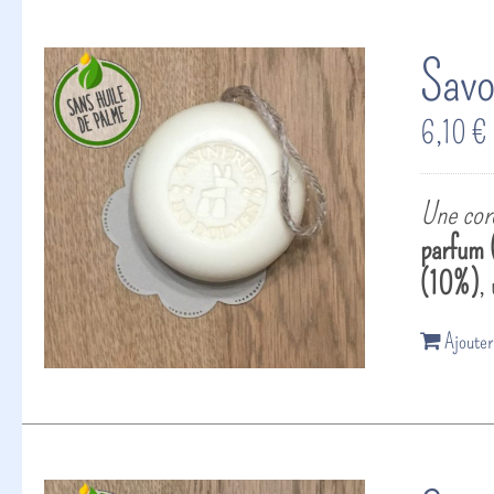
Savo
6,10
€
Une cord
parfum (
(10%)
,
Ajouter