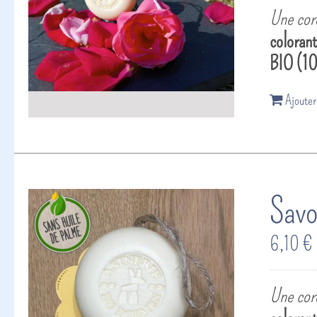
Une cord
coloran
BIO (1
Ajouter
Savo
6,10
€
Une cord