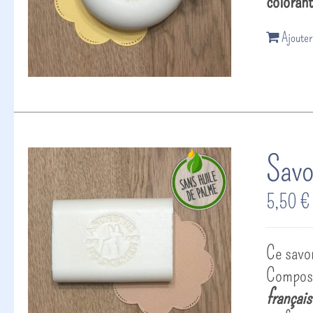
coloran
Ajouter
Savo
5,50
€
Ce savon
Composé 
français