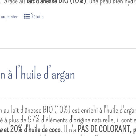
t
. Grâce au
lait d'ânesse BIO (10%)
, une peau bien hydr
 au panier
Détails
n à l’huile d’argan
 au lait d'ânesse BIO (10%) est enrichi à l'huile d'argan
à plus de 97% d'éléments d'origine naturelle, il cont
e
et 20% d'huile de coco
. Il n'a
PAS DE COLORANT
, 