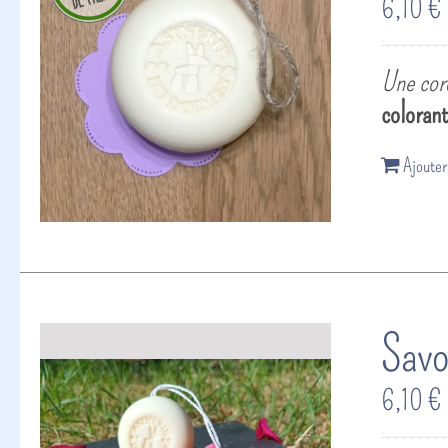
6,10
€
Une cord
coloran
Ajouter
Savo
6,10
€