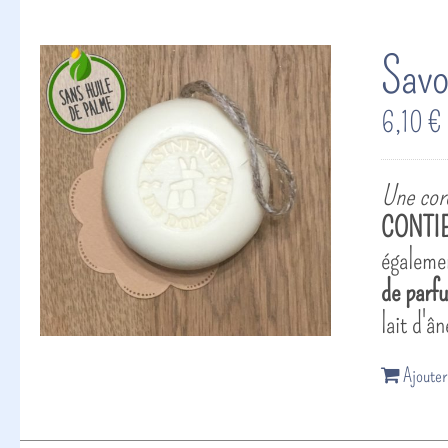
Savo
6,10
€
Une cord
CONTIE
égalem
de parfu
lait d'â
Ajouter