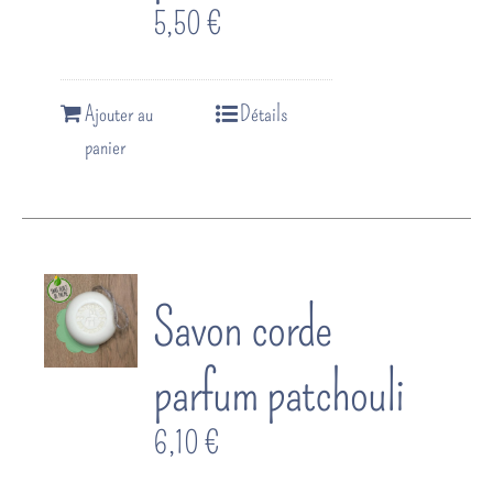
5,50
€
Ajouter au
Détails
panier
Savon corde
parfum patchouli
6,10
€