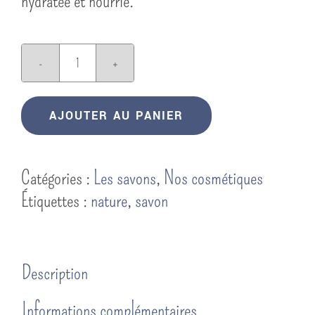
hydratée et nourrie.
quantité
de
Savon
AJOUTER AU PANIER
nature
-
Catégories :
Les savons
,
Nos cosmétiques
sans
Étiquettes :
nature
,
savon
parfum
Description
Informations complémentaires