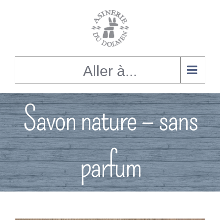
Alignement
du
contenu
Aller à...
Savon nature – sans
parfum