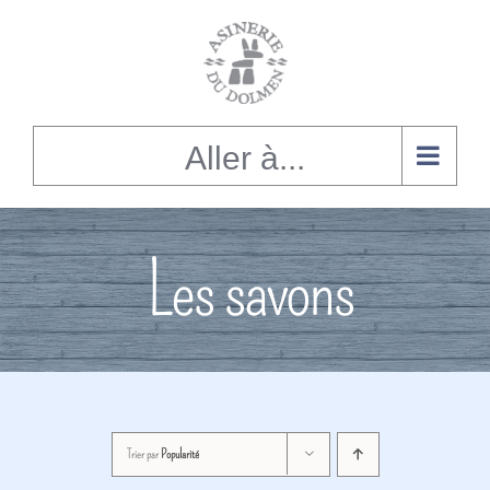
Alignement
du
contenu
Aller à...
Les savons
Trier par
Popularité